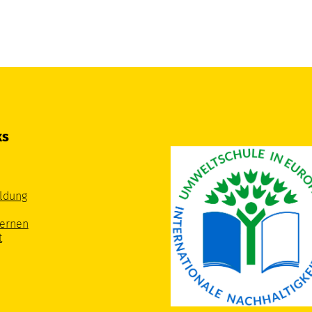
ks
ldung
Lernen
t