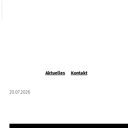
Hochaktuell, humorvoll, ein
voller Erfolg: Der Drache
Aktuelles
Kontakt
begeistert!
20.07.2026